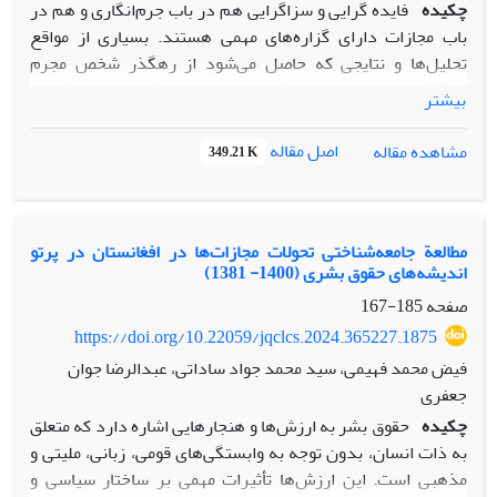
چکیده
فایده گرایی و سزاگرایی هم در باب جرم‌انگاری و هم در
باب مجازات دارای گزاره‌های مهمی هستند. بسیاری از مواقع
تحلیل‌ها و نتایجی که حاصل می‌شود از رهگذر شخص مجرم
می‌گذرد. بررسی مسئولیت کیفری در سیستم فلسفی این نظریات
بیشتر
دارای اهمیت ویژه‌ای است. مسئولیت کیفری دارای مؤلفه‌هایی
است که هم تعداد آن‌ها و هم مفهوم آن‌ها در خصوص جرایم
اصل مقاله
مشاهده مقاله
349.21 K
مختلف متفات است. یکی از مؤلفه‌های مسئولیت کیفری، شرط سنی
است. فایده‌گرایی با استفاده از ارعاب و اصلاح و ناتوان‌سازی مجرم
به دنبال مصلحت­سنجی و پیشگیری از وقوع جرم است. لذا با در
نظر گرفتن اقدامات تربیتی و تأمینی در سنین پایین به واکنش در
مطالعة جامعه‌شناختی تحولات مجازات‌ها در افغانستان در پرتو
اندیشه‌های حقوق بشری (1400- 1381)
برابر اطفال و نوجوانان می‌پردازد و با بیشتر شدن سن، مسئولیت
به تدریج کامل می‌شود. بنابراین مؤلفۀ سنی مسئولیت در
صفحه
185-167
فایده‌گرایی سن است. در مقابل سزاگرایی با مبنا قراردادن
https://doi.org/10.22059/jqclcs.2024.365227.1875
استحقاق، رشد عقلی را به عنوان مؤلفۀ سنی مسئولیت کیفری لحاظ
فیض محمد فهیمی، سید محمد جواد ساداتی، عبدالرضا جوان
می‌کند.
جعفری
قانون ایران در جرایم تعزیری اطفال و نوجوانان منطبق با نظریۀ
چکیده
حقوق بشر به ارزش‌ها و هنجارهایی اشاره دارد که متعلق
فایده‌گرایی و در جرایم مستوجب حد و قصاص منطبق با نظریۀ
به ذات انسان، بدون توجه به وابستگی‌های قومی، زبانی، ملیتی و
سزاگرایی است. قاضی در تعیین واکنش‌های مواد 88 و 89 با در
مذهبی است. این ارزش‌ها تأثیرات مهمی بر ساختار سیاسی و
نظر گرفتن هدف ارعاب و اصلاح و ناتوان‌سازی باید احکام مناسب