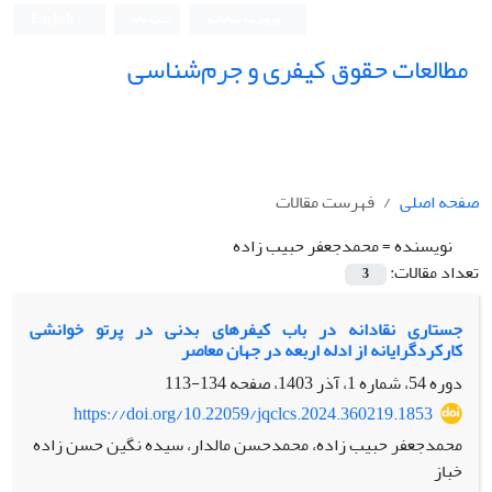
ورود به سامانه
ثبت نام
English
مطالعات حقوق کیفری و جرم‌شناسی
صفحه اصلی
فهرست مقالات
نویسنده =
محمدجعفر حبیب زاده
تعداد مقالات:
3
جستاری نقادانه در باب کیفرهای بدنی در پرتو خوانشی
کارکردگرایانه از ادله اربعه در جهان معاصر
دوره 54، شماره 1، آذر 1403، صفحه
134-113
https://doi.org/10.22059/jqclcs.2024.360219.1853
محمدجعفر حبیب زاده، محمدحسن مالدار، سیده نگین حسن زاده
خباز