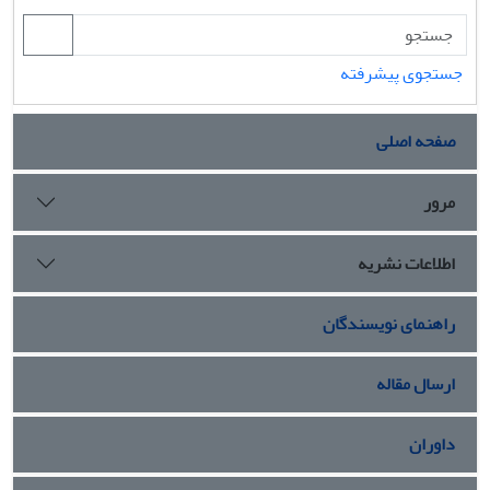
به برخی از موانع دسترسی زنان متهم به جرائم جنسی به عدالت
در فرآیند دادرسی کیفری بپردازد. یافته­های تحقیق نشان می­دهد
که نسبت به این زنان قرارهای تأمین کیفری سنگین­، در مقایسه با
جستجوی پیشرفته
مردان، صادر می­شود و ظاهر و نوع پوشش و نحوة گفتار در توجه
اتهام به آن
ها نقش
صفحه اصلی
پررنگی دارد. همچنین، در برخی از موارد زنانی که خود شاکی
پروندة جنسی بودند، تحت تأثیر کلیشه­های جنسیتی، محکوم
مرور
شده­اند.
اطلاعات نشریه
راهنمای نویسندگان
ارسال مقاله
داوران