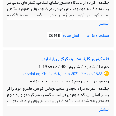
چکیده
گرچه از دیدگاه مشهور فقهای اسلامی، کیفرهای بدنی در
باب معاملات و موضوعات غیرعبادی می‌گنجد، ولی همواره نگاهی
عبادت‌گونه بر آن‌ها، به‌ویژه بر حدود و قصاص، سایه افکنده
است. بدین معنا که گویا آن‌ها توقیفی، دارای حقیقت شرعی،
بیشتر
فرازمانی و فرامکانی‌اند. این نگاه در پرتو خوانشی کارکردگرایانه
از ادله اربعه در جهان کنونی، بدون اشکال نیست. به سخن دیگر
اصل مقاله
مشاهده مقاله
358.94 K
می‌توان با تکیه ‌بر «کتاب»، «سنت»، «اجماع» و «عقل» از چنین
مجازات‌هایی در این زمانه گذر کرد. درباره «کتاب» می‌توان با
بهره‌برداری از نگاه مقاصدی و رویکرد کارکردگرایانه در کیفرهای
بدنی بازاندیشی کرد. نیز، نباید در بازخوانی «سنت» از تردید در
فقه کیفری تکلیف مدار و دگرگونی پارادایمی
سندیت روایات اجرای مجازات‌های بدنی به دست پیامبر (ص)
دوره 51، شماره 1، شهریور 1400، صفحه
19-1
غافل شد. همچنین، نباید برخورداری وی از نقش حاکم اسلامی و
https://doi.org/10.22059/jqclcs.2021.296223.1522
طبیعتاً صدور احکام مبتنی بر بایسته‌های اجتماعی سرزمین وحی را
رحیم نوبهار، علی رفیع زاده، محمدجعفر حبیب زاده
از یاد برد. افزون بر این، درباره اجماع، جدای از آنکه درستی
چکیده
نظریة پارادایم‌های علمی توماس کوهن، قلمرو خود را از
انگاره اجماع در موضوعات اجتماعی - فرهنگی مانند مجازات،
بستر اصلی آن، که علوم طبیعی است، گسترده‌تر کرده و وارد علوم
دست‌کم در روزگار کنونی، دشوار است، نباید از تأثیرپذیری فقهای
اجتماعی هم شده است. فقه کیفری را نیز می‌توان از منظر تحولات
گذشته از چندوچونی حاکم بر زمان صدور فتوا، به ‌سادگی رد شد.
پارادایمی مطالعه کرد. این مقاله با تکیه بر روش تاریخی-تحلیلی
سرانجام، درباره «عقل»، نخست باید توجه داشت که این دلیل در
بیشتر
عوامل مؤثر در شکل‌گیری پارادایم فقه رایج را واکاوی کرده است.
کنارِ سه دلیل دیگر است نه در طول آن‌ها، بنابراین ارزش