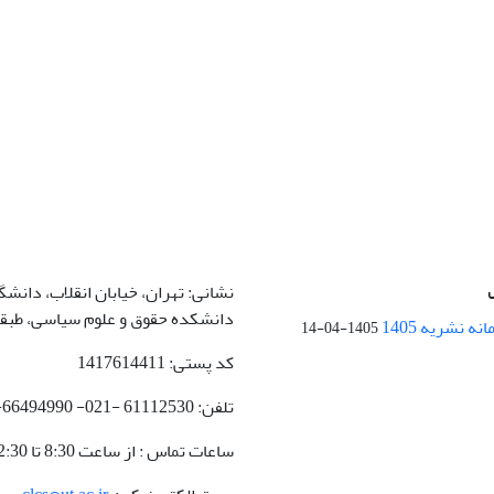
نشانی: تهران، خیابان انقلاب، دانشگا
دانشکده حقوق و علوم سیاسی، طبقه 4، اتاق 3
ه نشریه 1405
1405-04-14
کد پستی: 1417614411
تلفن: 61112530 -021- 66494990-021
ساعات تماس : از ساعت 8:30 تا 12:30