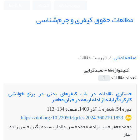
ورود به سامانه
ثبت نام
English
مطالعات حقوق کیفری و جرم‌شناسی
صفحه اصلی
فهرست مقالات
کلیدواژه‌ها =
تعبدگرایی
تعداد مقالات:
1
جستاری نقادانه در باب کیفرهای بدنی در پرتو خوانشی
کارکردگرایانه از ادله اربعه در جهان معاصر
دوره 54، شماره 1، آذر 1403، صفحه
134-113
https://doi.org/10.22059/jqclcs.2024.360219.1853
محمدجعفر حبیب زاده، محمدحسن مالدار، سیده نگین حسن زاده
خباز