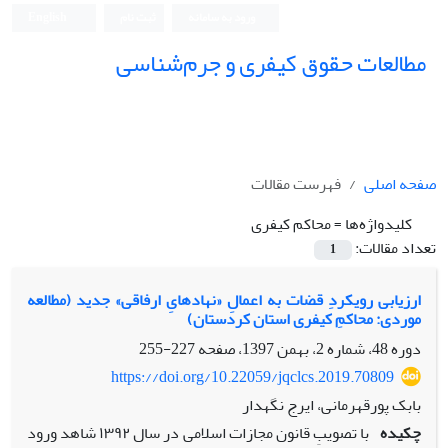
ورود به سامانه
ثبت نام
English
مطالعات حقوق کیفری و جرم‌شناسی
صفحه اصلی
فهرست مقالات
کلیدواژه‌ها =
محاکم کیفری
تعداد مقالات:
1
ارزیابی رویکردِ قضات به اعمالِ «نهادهایِ ارفاقی» جدید (مطالعه
موردی: محاکمِ کیفری استان کردستان)
دوره 48، شماره 2، بهمن 1397، صفحه
227-255
https://doi.org/10.22059/jqclcs.2019.70809
بابک پورقهرمانی، ایرج نگهدار
چکیده
با تصویبِ قانون مجازات اسلامی در سال ۱۳۹۲ شاهد ورود