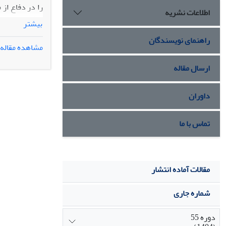
را در دفاع از
اطلاعات نشریه
بیشتر موارد با
بیشتر
دادسرا و دادگا
راهنمای نویسندگان
نظارتِ کانون وک
مشاهده مقاله
ارسال مقاله
داوران
تماس با ما
مقالات آماده انتشار
شماره جاری
دوره 55