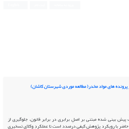
ورود به سامانه
ثبت نام
English
ر پرونده های مواد مخدر( مطالعه موردی شهرستان کاشان)
 از وکیلِ تسخیری که در تبصره 2 ماده ۱۹۰ و ماده 348 ق.آ.دک پیش بینی شده مبتنی بر اصلِ برابری در برابر قانون، جلوگیری از
ه حاضر با رویکرد پژوهش کیفی درصدد است تا عملکردِ وکلای تسخیری