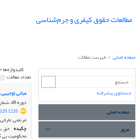
مطالعات حقوق کیفری و جرم‌شناسی
صفحه اصلی
فهرست مقالات
کلیدواژه‌ها =
تعداد مقالات:
جستجوی پیشرفته
مبانی توجیهی 
دوره 48، شماره 1، شهریور 1397، صفحه
7629.1226
صفحه اصلی
مرتضی عارفی، 
چکیده
مرور
محکومیتِ بی گ