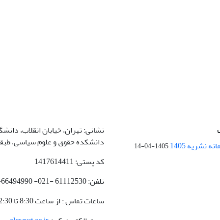
نشانی: تهران، خیابان انقلاب، دانشگا
دانشکده حقوق و علوم سیاسی، طبقه 4، اتاق 3
ه نشریه 1405
1405-04-14
کد پستی: 1417614411
تلفن: 61112530 -021- 66494990-021
ساعات تماس : از ساعت 8:30 تا 12:30