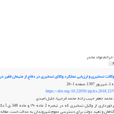
جرائمِ مواد مخدر
1
وکالت تسخیری و ارزیابی عملکرد وکلای تسخیری در دفاع از متهمان فقیر د
1-26
https://doi.org/10.22059/jqclcs.2018.23
محمد جعفر حبیب زاده، محمد فرجیها، جلیل امیدی
حقِ برخورداری
ناهان و تعهدِ دولت برایِ دسترسیِ عمومِ شهروندان به عدالت است. مقال